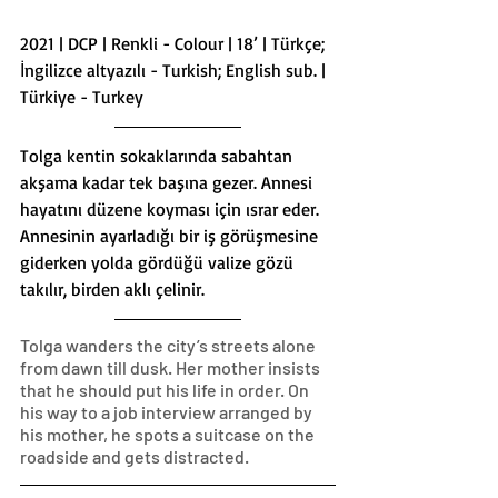
2021 | DCP | Renkli - Colour | 18’ | Türkçe; 
İngilizce altyazılı - Turkish; English sub. | 
Türkiye - Turkey
Tolga kentin sokaklarında sabahtan 
akşama kadar tek başına gezer. Annesi 
hayatını düzene koyması için ısrar eder. 
Annesinin ayarladığı bir iş görüşmesine 
giderken yolda gördüğü valize gözü 
takılır, birden aklı çelinir.
Tolga wanders the city’s streets alone 
from dawn till dusk. Her mother insists 
that he should put his life in order. On 
his way to a job interview arranged by 
his mother, he spots a suitcase on the 
roadside and gets distracted.