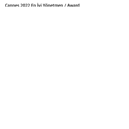
Cannes 2022 En İyi Yönetmen / Award 
for Best Director
16 Eylül/September - 20.30, 
Amfitiyatro