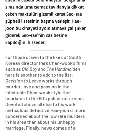
sırasında umursamaz tavırlarıyla dikkat 
çeken maktulün gizemli karısı Seo-rae 
şüpheli listesinin başına yerleşir. Hae-
joon bu cinayeti aydınlatmaya çalışırken 
giderek Seo-rae’nin cazibesine 
kapıldığını hisseder.
For those drawn to the likes of South 
Korean director Park Chan-wook’s films 
such as 
Old Boy
 and 
The Handmaiden 
here is another to add to the list: 
Decision to Leave
 works through 
murder, love and passion in the 
inimitable Chan-wook style that 
hearkens to the 50’s police-noire vibe. 
Devoted above all else to his work, 
meticulous detective Hae-joon is more 
concerned about the low rate murders 
in his area than about his unhappy 
marriage. Finally, news comes of a 