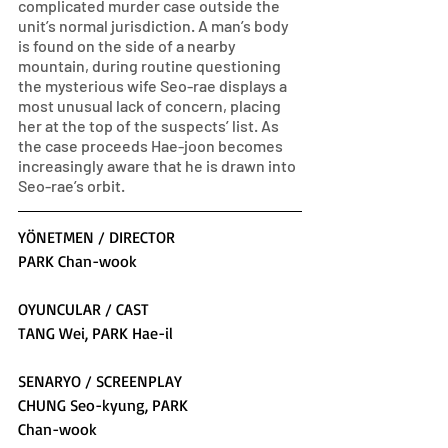
complicated murder case outside the 
unit’s normal jurisdiction. A man’s body 
is found on the side of a nearby 
mountain, during routine questioning 
the mysterious wife Seo-rae displays a 
most unusual lack of concern, placing 
her at the top of the suspects’ list. As 
the case proceeds Hae-joon becomes 
increasingly aware that he is drawn into 
Seo-rae’s orbit.
YÖNETMEN / DIRECTOR
PARK Chan-wook
OYUNCULAR / CAST
TANG Wei, PARK Hae-il
SENARYO / SCREENPLAY
CHUNG Seo-kyung, PARK
Chan-wook