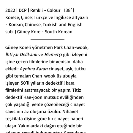
2022 | DCP | Renkli - Colour | 138’ | 
Korece, Çince; Türkçe ve İngilizce altyazılı 
- Korean, Chinese; Turkish and English 
sub. | Güney Kore - South Korean
Güney Koreli yönetmen Park Chan-wook, 
İhtiyar Delikanlı
 ve 
Hizmetçi
 gibi izleyeni 
içine çeken filmlerine bir yenisini daha 
ekledi: 
Ayrılma Kararı
 cinayet, aşk, tutku 
gibi temaları Chan-wook üslubuyla 
işleyen 50’li yılların dedektifli kara 
filmlerini aratmayacak bir yapım. Titiz 
dedektif Hae-joon mutsuz evliliğinden 
çok yaşadığı yerde çözebileceği cinayet 
sayısının az oluşuna üzülür. Nihayet 
teşkilata dişine göre bir cinayet haberi 
ulaşır. Yakınlardaki dağın eteğinde bir 
adamın cesedi bulunmuştur. Sorgulama 