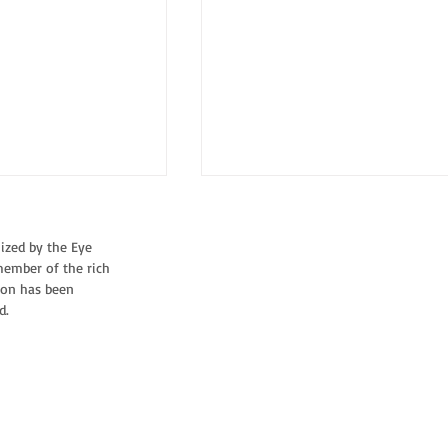
nized by the Eye
member of the rich
VİCDAN
tion has been
EV
d.