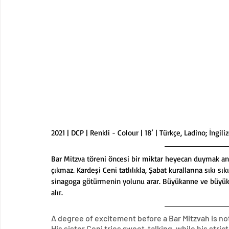
2021 | DCP | Renkli - Colour | 18’ | Türkçe, Ladino; İngi
Bar Mitzva töreni öncesi bir miktar heyecan duymak anl
çıkmaz. Kardeşi Ceni tatlılıkla, Şabat kurallarına sıkı sı
sinagoga götürmenin yolunu arar. Büyükanne ve büyükb
alır.
A degree of excitement before a Bar Mitzvah is no
His sister Ceni tries sweet-talking, while his stri