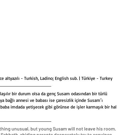
lizce altyazılı - Turkish, Ladino; English sub. | Türkiye - Turkey
aşılır bir durum olsa da genç Susam odasından bir türlü 
kıya bağlı annesi ve babası ise çaresizlik içinde Susam’ı 
aba imdada yetişecek gibi görünse de işler karmaşık bir hal 
thing unusual, but young Susam will not leave his room. 
ct Sabbath-abiding parents desperately try to convince 