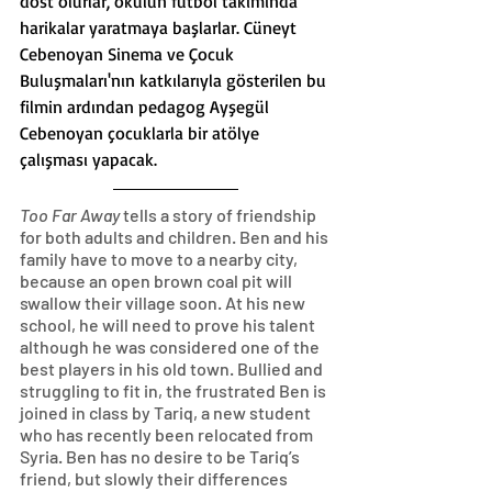
dost olurlar, okulun futbol takımında 
harikalar yaratmaya başlarlar. Cüneyt  
Cebenoyan Sinema ve Çocuk 
Buluşmaları'nın katkılarıyla gösterilen bu 
filmin ardından pedagog Ayşegül 
Cebenoyan çocuklarla bir atölye 
çalışması yapacak.
Too Far Away
 tells a story of friendship 
for both adults and children. Ben and his 
family have to move to a nearby city, 
because an open brown coal pit will 
swallow their village soon. At his new 
school, he will need to prove his talent 
although he was considered one of the 
best players in his old town. Bullied and 
struggling to fit in, the frustrated Ben is 
joined in class by Tariq, a new student 
who has recently been relocated from 
Syria. Ben has no desire to be Tariq’s 
friend, but slowly their differences 