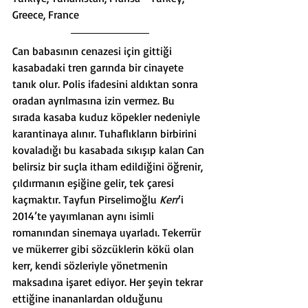
Greece, France
Can babasının cenazesi için gittiği 
kasabadaki tren garında bir cinayete 
tanık olur. Polis ifadesini aldıktan sonra 
oradan ayrılmasına izin vermez. Bu 
sırada kasaba kuduz köpekler nedeniyle 
karantinaya alınır. Tuhaflıkların birbirini 
kovaladığı bu kasabada sıkışıp kalan Can 
belirsiz bir suçla itham edildiğini öğrenir, 
çıldırmanın eşiğine gelir, tek çaresi 
kaçmaktır. Tayfun Pirselimoğlu 
Kerr
’i 
2014’te yayımlanan aynı isimli 
romanından sinemaya uyarladı. Tekerrür 
ve mükerrer gibi sözcüklerin kökü olan 
kerr, kendi sözleriyle yönetmenin 
maksadına işaret ediyor. Her şeyin tekrar 
ettiğine inananlardan olduğunu 