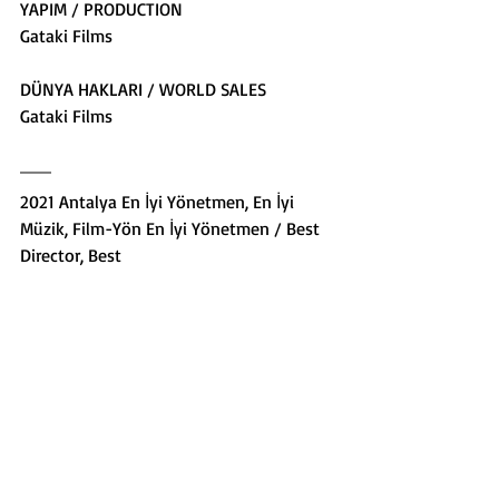
YAPIM / PRODUCTION
Gataki Films
DÜNYA HAKLARI / WORLD SALES
Gataki Films
2021 Antalya En İyi Yönetmen, En İyi 
Müzik, Film-Yön En İyi Yönetmen / Best 
Director, Best
Music, Film-Yön Best Director
2022 İstanbul En İyi Yönetmen, En İyi 
Sanat Yönetmeni / Best Director, Best 
Art Director
20 Eylül/September - 21.30, 
Vural Sineması