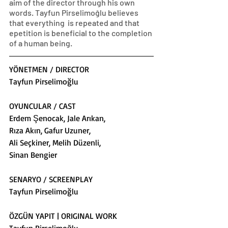
aim of the director through his own 
words. Tayfun Pirselimoğlu believes 
that everything  is repeated and that 
epetition is beneficial to the completion 
of a human being.
YÖNETMEN / DIRECTOR
Tayfun Pirselimoğlu
OYUNCULAR / CAST
Erdem Şenocak, Jale Arıkan,
Rıza Akın, Gafur Uzuner,
Ali Seçkiner, Melih Düzenli,
Sinan Bengier
SENARYO / SCREENPLAY
Tayfun Pirselimoğlu
ÖZGÜN YAPIT | ORIGINAL WORK
Tayfun Pirselimoğlu