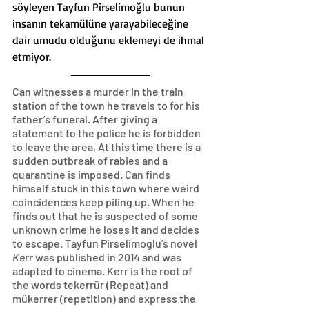
söyleyen Tayfun Pirselimoğlu bunun 
insanın tekamülüne yarayabileceğine 
dair umudu olduğunu eklemeyi de ihmal 
etmiyor.
Can witnesses a murder in the train 
station of the town he travels to for his 
father’s funeral. After giving a 
statement to the police he is forbidden 
to leave the area, At this time there is a 
sudden outbreak of rabies and a 
quarantine is imposed. Can finds 
himself stuck in this town where weird 
coincidences keep piling up. When he 
finds out that he is suspected of some 
unknown crime he loses it and decides 
to escape. Tayfun Pirselimoglu’s novel 
Kerr
 was published in 2014 and was 
adapted to cinema. Kerr is the root of 
the words tekerrür (Repeat) and 
mükerrer (repetition) and express the 