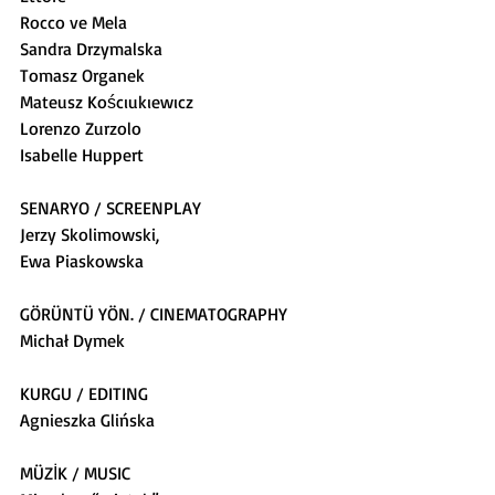
Rocco ve Mela
Sandra Drzymalska
Tomasz Organek
Mateusz Koścıukıewıcz
Lorenzo Zurzolo
Isabelle Huppert
SENARYO / SCREENPLAY
Jerzy Skolimowski,
Ewa Piaskowska
GÖRÜNTÜ YÖN. / CINEMATOGRAPHY
Michał Dymek
KURGU / EDITING
Agnieszka Glińska
MÜZİK / MUSIC