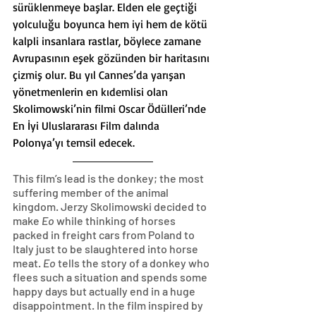
sürüklenmeye başlar. Elden ele geçtiği 
yolculuğu boyunca hem iyi hem de kötü 
kalpli insanlara rastlar, böylece zamane 
Avrupasının eşek gözünden bir haritasını 
çizmiş olur. Bu yıl Cannes’da yarışan 
yönetmenlerin en kıdemlisi olan 
Skolimowski’nin filmi Oscar Ödülleri’nde 
En İyi Uluslararası Film dalında 
Polonya’yı temsil edecek.
This film’s lead is the donkey; the most 
suffering member of the animal 
kingdom. Jerzy Skolimowski decided to 
make 
Eo 
while thinking of horses 
packed in freight cars from Poland to 
Italy just to be slaughtered into horse 
meat. 
Eo 
tells the story of a donkey who 
flees such a situation and spends some 
happy days but actually end in a huge 
disappointment. In the film inspired by 