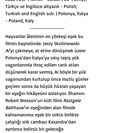
Türkçe ve İngilizce altyazılı - Polish; 
Turkish and English sub. | Polonya, İtalya 
- Poland, Italy
Hayvanlar âleminin en çilekeşi eşek bu 
filmin başrolünde. Jerzy Skolimowski 
Ai
’yi çekmeye, at etine dönüşmek üzere 
Polonya’dan İtalya’ya sıkış tepiş yük 
vagonlarında ihraç edilen canlı atları 
düşünerek karar vermiş. Ai böyle bir yük 
vagonundan kurtulup önce mutlu günler 
geçiren sonra da büyük hüsran yaşayan 
bir eşeğin hikâyesini anlatıyor. İlhamını 
Robert Bresson’un kült filmi 
Rastgele 
Balthazar
’ın eşeğinden alan filmde 
kahramanımız eşek bir sirkte birlikte 
çalıştığı sirk cambazı Kasandra’dan 
ayrılınca belirsiz bir geleceğe 