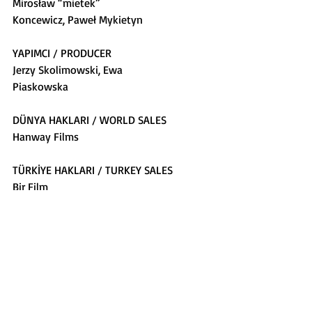
Mirosław “mietek”
Koncewicz, Paweł Mykietyn
YAPIMCI / PRODUCER
Jerzy Skolimowski, Ewa
Piaskowska
DÜNYA HAKLARI / WORLD SALES
Hanway Films
TÜRKİYE HAKLARI / TURKEY SALES
Bir Film
Cannes 2022 Jüri Ödülü / Jury Prized
17 Eylül/September - 20.00, 
Amfitiyatro