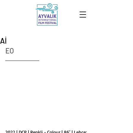
Aİ
EO
2022 | DCP | Renkli - Colour | 86’ | Lehçe; 