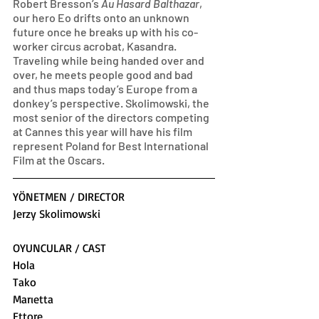
Robert Bresson’s 
Au Hasard Balthazar
, 
our hero Eo drifts onto an unknown 
future once he breaks up with his co-
worker circus acrobat, Kasandra. 
Traveling while being handed over and 
over, he meets people good and bad 
and thus maps today’s Europe from a 
donkey’s perspective. Skolimowski, the 
most senior of the directors competing 
at Cannes this year will have his film 
represent Poland for Best International 
Film at the Oscars.
YÖNETMEN / DIRECTOR
Jerzy Skolimowski
OYUNCULAR / CAST
Hola
Tako
Marıetta
Ettore