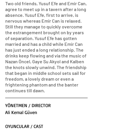
Two old friends, Yusuf Efe and Emir Can, 
agree to meet up in a tavern after a long 
absence. Yusuf Efe, first to arrive, is 
nervous whereas Emir Can is relaxed. 
Still they manage to quickly overcome 
the estrangement brought on by years 
of separation. Yusuf Efe has gotten 
married and has a child while Emir Can 
has just ended a long relationship. The 
drinks keep flowing and via the music of 
Nazan Öncel, Gaye Su Akyol and Kalben 
the knots slowly unwind. The friendship 
that began in middle school sets sail for 
freedom, a lovely dream or even a 
frightening phantom and the banter 
continues till dawn.
YÖNETMEN / DIRECTOR
Ali Kemal Güven
OYUNCULAR / CAST